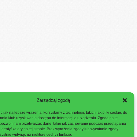
Zarządzaj zgodą
 jak najlepsze wrażenia, korzystamy z technologii, takich jak pliki cookie, do
ia i/lub uzyskiwania dostępu do informacji o urządzeniu. Zgoda na te
 pozwoli nam przetwarzać dane, takie jak zachowanie podczas przeglądania
 identyfikatory na tej stronie. Brak wyrażenia zgody lub wycofanie zgody
ystnie wpłynąć na niektóre cechy i funkcje.