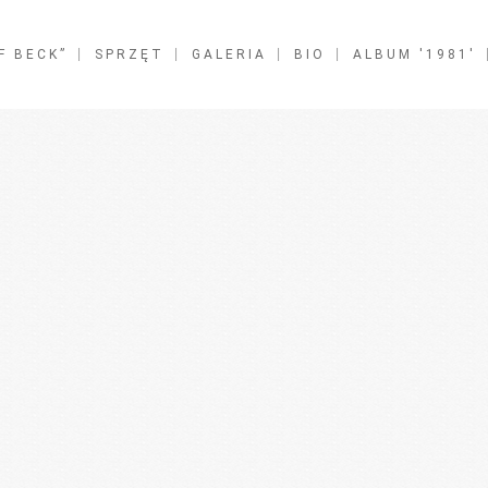
F BECK”
SPRZĘT
GALERIA
BIO
ALBUM '1981′