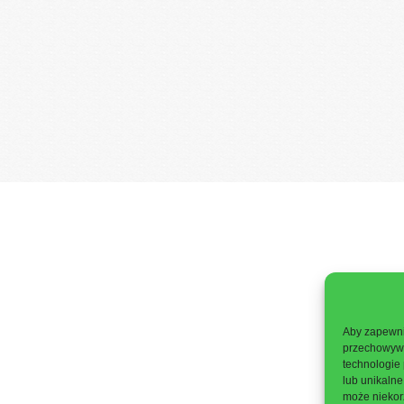
Aby zapewnić
przechowywan
technologie
lub unikalne
może niekorz