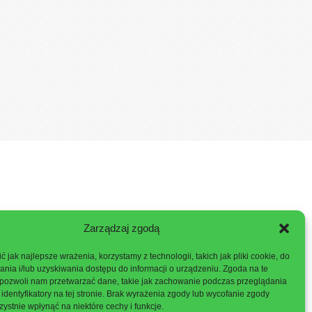
Zarządzaj zgodą
 jak najlepsze wrażenia, korzystamy z technologii, takich jak pliki cookie, do
ia i/lub uzyskiwania dostępu do informacji o urządzeniu. Zgoda na te
 pozwoli nam przetwarzać dane, takie jak zachowanie podczas przeglądania
 identyfikatory na tej stronie. Brak wyrażenia zgody lub wycofanie zgody
ystnie wpłynąć na niektóre cechy i funkcje.