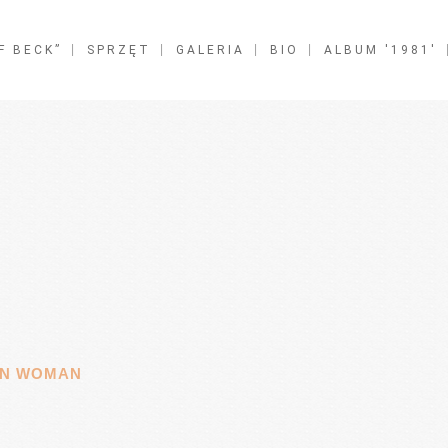
F BECK”
SPRZĘT
GALERIA
BIO
ALBUM '1981′
GN WOMAN