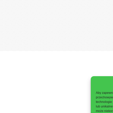
Aby zapewnić
przechowywan
technologie
lub unikalne
może niekorz